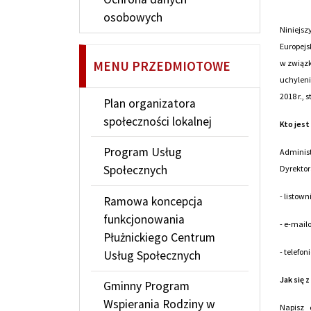
osobowych
Niniejsz
Europej
MENU PRZEDMIOTOWE
w związ
uchyleni
2018 r., 
Plan organizatora
społeczności lokalnej
Kto jes
Program Usług
Adminis
Społecznych
Dyrektor
- listow
Ramowa koncepcja
funkcjonowania
- e-mail
Płużnickiego Centrum
- telefon
Usług Społecznych
Jak się 
Gminny Program
Wspierania Rodziny w
Napisz 