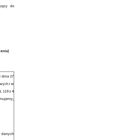
dzący do
zenia)
z dnia 27
owych i w
L 119 z 4
ormujemy,
h danych