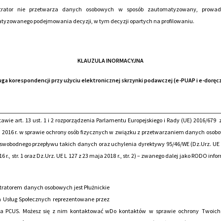
trator nie przetwarza danych osobowych w sposób zautomatyzowany, prowa
yzowanego podejmowania decyzji, w tym decyzji opartych na profilowaniu.
KLAUZULA INORMACYJNA
uga korespondencji
przy użyciu elektroniczn
ej skrzynki podawczej (e-PUAP i e-doręc
awie art. 13 ust. 1 i 2 rozporządzenia Parlamentu Europejskiego i Rady (UE) 2016/679 
 2016 r. w sprawie ochrony osób fizycznych w związku z przetwarzaniem danych osob
swobodnego przepływu takich danych oraz uchylenia dyrektywy 95/46/WE (Dz.Urz. UE 
6 r., str. 1 oraz Dz.Urz. UE L 127 z 23 maja 2018 r., str. 2) – zwanego dalej jako RODO inf
tratorem danych osobowych jest Płużnickie
 Usług Społecznych reprezentowane przez
ra PCUS. Możesz się z nim kontaktować w
Do kontaktów w sprawie ochrony Twoic