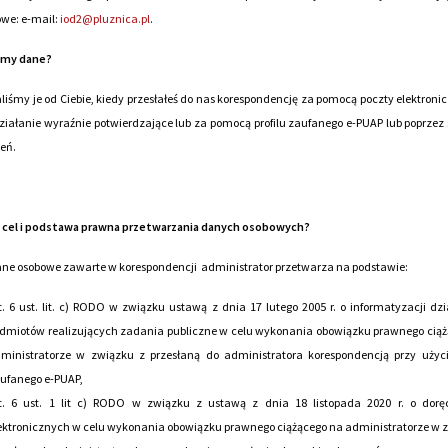
we: e-mail:
iod2@pluznica.pl
.
amy dane?
iśmy je od Ciebie, kiedy przesłałeś do nas korespondencję za pomocą poczty elektronicz
działanie wyraźnie potwierdzające lub za pomocą profilu zaufanego e-PUAP lub poprzez
eń.
st cel i podstawa prawna przetwarzania danych osobowych?
ne osobowe zawarte w korespondencji administrator przetwarza na podstawie:
t. 6 ust. lit. c) RODO w związku ustawą z dnia 17 lutego 2005 r. o informatyzacji dzi
dmiotów realizujących zadania publiczne w celu wykonania obowiązku prawnego cią
ministratorze w związku z przesłaną do administratora korespondencją przy użyci
ufanego e-PUAP,
t. 6 ust. 1 lit c) RODO w związku z ustawą z dnia 18 listopada 2020 r. o dorę
ektronicznych w celu wykonania obowiązku prawnego ciążącego na administratorze w 