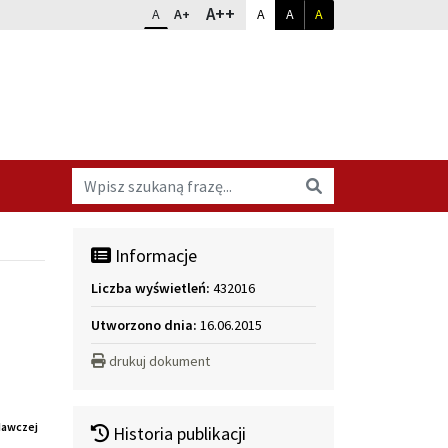
Dopasuj kontrast
Zmień rozmiar czcionki
rozmiar największy
A++
rozmiar standardowy
rozmiar powiększony
kontrast standardowy
kontrast biały na czarnym
kontrast żółty na cz
A
A+
A
A
A
h
Wyszukaj na stronie
Wyszukaj
Informacje
Liczba wyświetleń:
432016
Utworzono dnia:
16.06.2015
drukuj dokument
dawczej
Historia publikacji