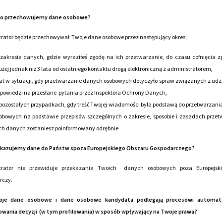
go przechowujemy dane osobowe?
rator będzie przechowywał Twoje dane osobowe przez następujący okres:
zakresie danych, gdzie wyraziłeś zgodę na ich przetwarzanie, do czasu cofnięcia z
użej jednak niż 3 lata od ostatniego kontaktu drogą elektroniczną z administratorem,
lat w sytuacji, gdy przetwarzanie danych osobowych dotyczyło spraw związanych z ud
powiedzi na przesłane pytania przez Inspektora Ochrony Danych,
pozostałych przypadkach, gdy treść Twojej wiadomości była podstawą do przetwarzan
obowych na podstawie przepisów szczególnych o zakresie, sposobie i zasadach prze
ch danych zostaniesz poinformowany odrębnie
ekazujemy dane do Państw spoza Europejskiego Obszaru Gospodarczego?
trator nie przewiduje przekazania Twoich danych osobowych poza Europejsk
rczy.
oje dane osobowe i dane osobowe kandydata podlegają procesowi automat
wania decyzji (w tym profilowania) w sposób wpływający na Twoje prawa?