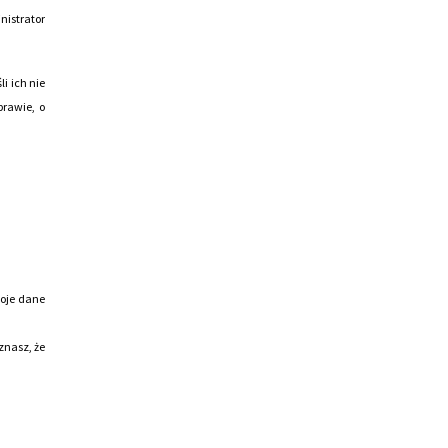
nistrator
i ich nie
rawie, o
woje dane
znasz, że