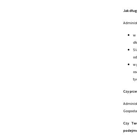
Jak dłu
Administ
w 
dł
5 
od
w 
os
ty
Czy prz
Adminis
Gospoda
Czy Tw
podejmo