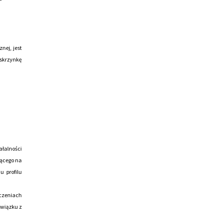
nej, jest
 skrzynkę
ałalności
żącego na
u profilu
czeniach
związku z