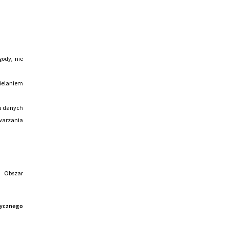
gody, nie
zielaniem
ia danych
twarzania
i Obszar
ycznego