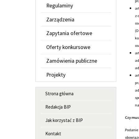
pr
Regulaminy
ar
z 
Zarządzenia
os
(D
Zapytania ofertowe
ko
os
Oferty konkursowe
ar
Zamówienia publiczne
ad
ad
Projekty
ar
pr
MENU INFORMACYJNE
ad
Strona główna
sp
na
Redakcja BIP
Czy mus
Jak korzystać z BIP
Podanie 
Kontakt
obowiąze