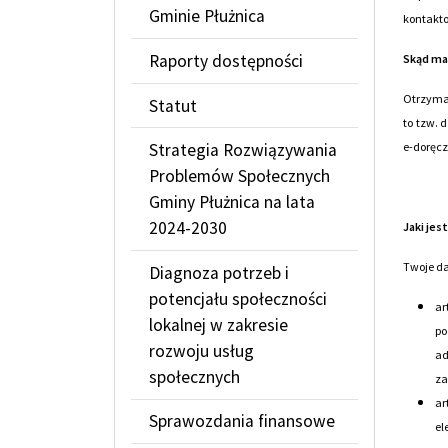
Gminie Płużnica
kontakto
Raporty dostępności
Skąd m
Otrzymal
Statut
to tzw. 
e-doręcz
Strategia Rozwiązywania
Problemów Społecznych
Gminy Płużnica na lata
2024-2030
Jaki je
Twoje da
Diagnoza potrzeb i
potencjału społeczności
ar
lokalnej w zakresie
po
rozwoju usług
ad
społecznych
za
ar
Sprawozdania finansowe
el