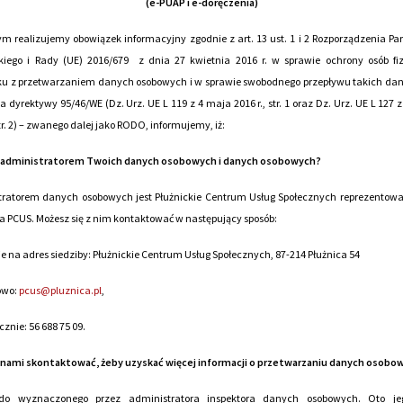
(e-PUAP i e-doręczenia)
ym realizujemy obowiązek informacyjny zgodnie z art. 13 ust. 1 i 2 Rozporządzenia P
skiego i Rady (UE) 2016/679 z dnia 27 kwietnia 2016 r. w sprawie ochrony osób fi
ku z przetwarzaniem danych osobowych i w sprawie swobodnego przepływu takich dan
a dyrektywy 95/46/WE (Dz. Urz. UE L 119 z 4 maja 2016 r., str. 1 oraz Dz. Urz. UE L 127 
str. 2) – zwanego dalej jako RODO, informujemy, iż:
t administratorem Twoich danych osobowych i danych osobowych?
tratorem danych osobowych jest Płużnickie Centrum Usług Społecznych reprezentowa
a PCUS. Możesz się z nim kontaktować w następujący sposób:
nie na adres siedziby: Płużnickie Centrum Usług Społecznych, 87-214 Płużnica 54
owo:
pcus@pluznica.pl
,
icznie: 56 688 75 09.
z nami skontaktować, żeby uzyskać więcej informacji o przetwarzaniu danych osobo
do wyznaczonego przez administratora inspektora danych osobowych. Oto j