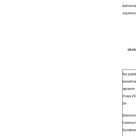
Adminis
zautomat
obsł
Na podst
kwietnia
sprawie 
maja 201
że:
Adminis
Centrum
Dyrekto