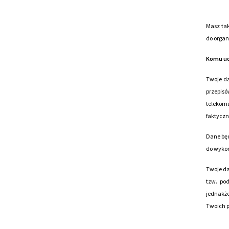
Masz ta
do organ
Komu ud
Twoje d
przepis
telekom
faktyczn
Dane bę
do wyko
Twoje da
tzw. po
jednakż
Twoich 