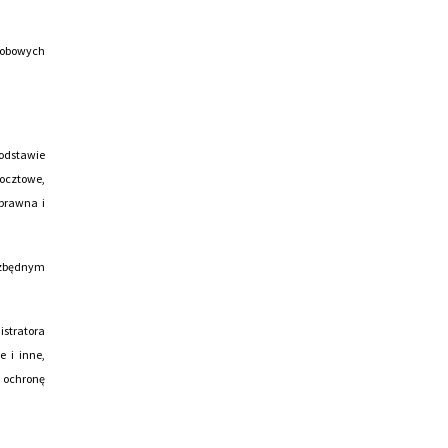
sobowych
odstawie
ocztowe,
prawna i
ezbędnym
istratora
 i inne,
 ochronę