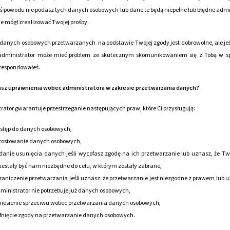
oś powodu nie podasz tych danych osobowych lub dane te będą niepełne lub błędne admi
ie mógł zrealizować Twojej prośby.
danych osobowych przetwarzanych na podstawie Twojej zgody jest dobrowolne, ale jeśl
administrator może mieć problem ze skutecznym skomunikowaniem się z Tobą w sp
orespondowałeś.
asz uprawnienia wobec administratora w zakresie przetwarzania danych?
rator gwarantuje przestrzeganie następujących praw, które Ci przysługują:
stęp do danych osobowych,
rostowanie danych osobowych,
danie usunięcia danych jeśli wycofasz zgodę na ich przetwarzanie lub uznasz, że T
zestały być nam niezbędne do celu, w którym zostały zabrane,
raniczenie przetwarzania jeśli uznasz, że przetwarzanie jest niezgodne z prawem lub u
ministrator nie potrzebuje już danych osobowych,
iesienie sprzeciwu wobec przetwarzania danych osobowych,
fnięcie zgody na przetwarzanie danych osobowych.