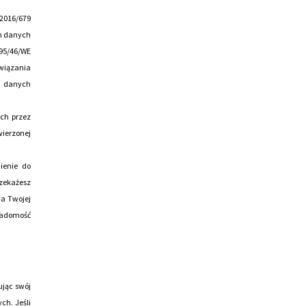
) 2016/679
em danych
 95/46/WE
nawiązania
m danych
ych przez
ierzonej
ienie do
zekażesz
ia Twojej
wiadomość
ując swój
ch. Jeśli