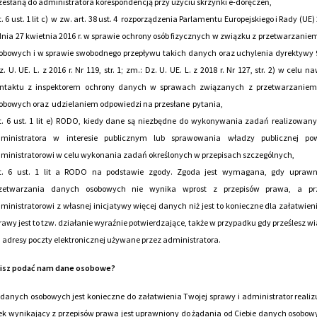
zesłaną do administratora korespondencją przy użyciu skrzynki e-doręczeń,
t. 6 ust. 1 lit c) w zw. art. 38 ust. 4 rozporządzenia Parlamentu Europejskiego i Rady (UE
dnia 27 kwietnia 2016 r. w sprawie ochrony osób fizycznych w związku z przetwarzani
obowych i w sprawie swobodnego przepływu takich danych oraz uchylenia dyrektywy
z. U. UE. L. z 2016 r. Nr 119, str. 1; zm.: Dz. U. UE. L. z 2018 r. Nr 127, str. 2) w celu 
ntaktu z inspektorem ochrony danych w sprawach związanych z przetwarzanie
obowych oraz udzielaniem odpowiedzi na przesłane pytania,
t. 6 ust. 1 lit e) RODO, kiedy dane są niezbędne do wykonywania zadań realizowan
ministratora w interesie publicznym lub sprawowania władzy publicznej pow
ministratorowi w celu wykonania zadań określonych w przepisach szczególnych,
t. 6 ust. 1 lit a RODO na podstawie zgody. Zgoda jest wymagana, gdy uprawn
zetwarzania danych osobowych nie wynika wprost z przepisów prawa, a pr
ministratorowi z własnej inicjatywy więcej danych niż jest to konieczne dla załatwien
rawy jest to tzw. działanie wyraźnie potwierdzające, także w przypadku gdy prześlesz 
 adresy poczty elektronicznej używane przez administratora.
isz podać nam dane osobowe?
danych osobowych jest konieczne do załatwienia Twojej sprawy i administrator realiz
k wynikający z przepisów prawa jest uprawniony do żądania od Ciebie danych osobowy