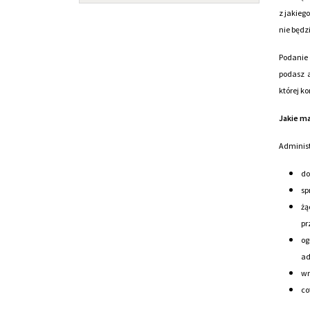
z jakieg
nie będz
Podanie 
podasz 
której k
Jakie m
Administ
do
sp
żą
pr
og
ad
wn
co