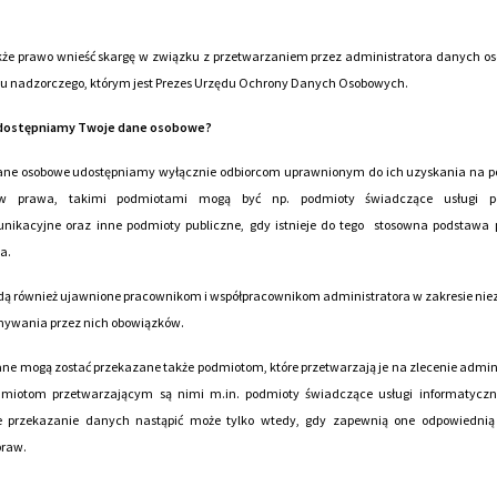
kże prawo wnieść skargę w związku z przetwarzaniem przez administratora danych o
u nadzorczego, którym jest Prezes Urzędu Ochrony Danych Osobowych.
ostępniamy Twoje dane osobowe?
ane osobowe udostępniamy wyłącznie odbiorcom uprawnionym do ich uzyskania na p
ów prawa, takimi podmiotami mogą być np. podmioty świadczące usługi p
unikacyjne oraz inne podmioty publiczne, gdy istnieje do tego stosowna podstawa 
a.
dą również ujawnione pracownikom i współpracownikom administratora w zakresie ni
nywania przez nich obowiązków.
ne mogą zostać przekazane także podmiotom, które przetwarzają je na zlecenie admin
dmiotom przetwarzającym są nimi m.in. podmioty świadczące usługi informatyczne
e przekazanie danych nastąpić może tylko wtedy, gdy zapewnią one odpowiednią
praw.