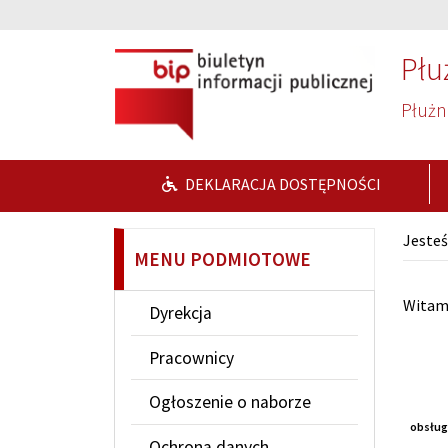
Przejdź do głównej treści
Przejdź do wyszukiwarki
Płu
Płużni
DEKLARACJA DOSTĘPNOŚCI
Jesteś
MENU PODMIOTOWE
Str
Witamy
Dyrekcja
Pracownicy
Ogłoszenie o naborze
obsług
Ochrona danych