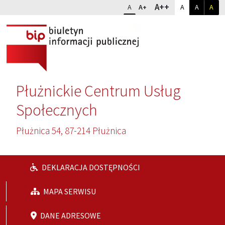
Przejdź do głównej treści
Przejdź do wyszukiwarki
Dopasuj kontr
Zmień rozmiar czcionki
rozmiar najwię
A++
rozmiar standardowy
rozmiar powiększony
kontrast sta
kontrast
kon
A
A+
A
A
A
Płużnickie Centrum Usług
Społecznych
Płużnica 54, 87-214 Płużnica
DEKLARACJA DOSTĘPNOŚCI
MAPA SERWISU
DANE ADRESOWE