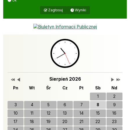
Ok
Wyniki
Zagłosuj
Bannery boczne
Przestaw datę na Sierpień 2025
Przestaw datę na Lipiec 2026
Lista wydarzeń w miesiącu
Brak wydarzeń w tym 
Przestaw 
Przesta
Wydarzenia
Sierpień 2026
Pn
Wt
Śr
Cz
Pt
Sb
Nd
1
2
3
4
5
6
7
8
9
10
11
12
13
14
15
16
17
18
19
20
21
22
23