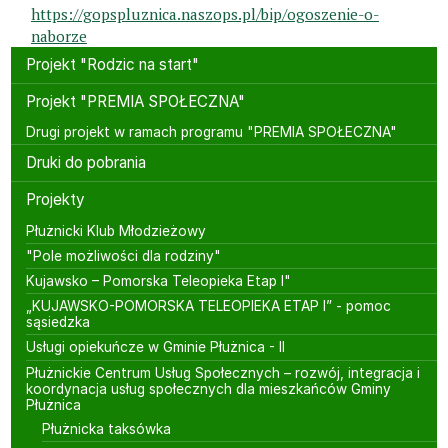
https://gopspluznica.naszops.pl/bip/ogoszenie-o-
naborze
Menu boczne
Projekt "Rodzic na start"
Projekt "PREMIA SPOŁECZNA"
Drugi projekt w ramach programu "PREMIA SPOŁECZNA"
Druki do pobrania
Projekty
Płużnicki Klub Młodzieżowy
"Pole możliwości dla rodziny"
Kujawsko – Pomorska Teleopieka Etap I"
„KUJAWSKO-POMORSKA TELEOPIEKA ETAP I” - pomoc
sąsiedzka
Usługi opiekuńcze w Gminie Płużnica - II
Płużnickie Centrum Usług Społecznych – rozwój, integracja i
koordynacja usług społecznych dla mieszkańców Gminy
Płużnica
Płużnicka taksówka