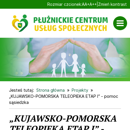
Ustaw domyślną czcionk
Ustaw większą czcionk
Ustaw największą cz
Rozmiar czcionek:
A
A+
A++
|
Zmień kontrast
Przejdź do głównej treści
Jesteś tutaj:
Strona główna
Projekty
„KUJAWSKO-POMORSKA TELEOPIEKA ETAP I” - pomoc
sąsiedzka
„KUJAWSKO-POMORSKA
TELEOPIEKA ETAP I” -