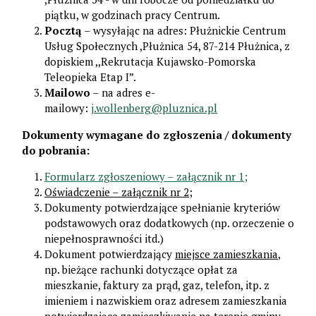
piątku, w godzinach pracy Centrum.
Pocztą
– wysyłając na adres: Płużnickie Centrum
Usług Społecznych ,Płużnica 54, 87-214 Płużnica, z
dopiskiem ,,Rekrutacja Kujawsko-Pomorska
Teleopieka Etap I”.
Mailowo
– na adres e-
mailowy:
j.wollenberg@pluznica.pl
Dokumenty wymagane do zgłoszenia / dokumenty
do pobrania:
Formularz zgłoszeniowy – załącznik nr 1;
Oświadczenie – załącznik nr 2;
Dokumenty potwierdzające spełnianie kryteriów
podstawowych oraz dodatkowych (np. orzeczenie o
niepełnosprawności itd.)
Dokument potwierdzający
miejsce zamieszkania
,
np. bieżące rachunki dotyczące opłat za
mieszkanie, faktury za prąd, gaz, telefon, itp. z
imieniem i nazwiskiem oraz adresem zamieszkania
potwierdzające zamieszkiwanie na terenie gminy