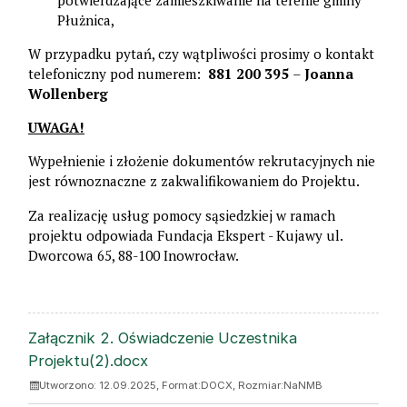
Płużnica,
W przypadku pytań, czy wątpliwości prosimy o kontakt
telefoniczny pod numerem:
881 200 395
–
Joanna
Wollenberg
UWAGA!
Wypełnienie i złożenie dokumentów rekrutacyjnych nie
jest równoznaczne z zakwalifikowaniem do Projektu.
Za realizację usług pomocy sąsiedzkiej w ramach
projektu odpowiada Fundacja Ekspert - Kujawy ul.
Dworcowa 65, 88-100 Inowrocław.
ZAŁĄCZNIKI
Załącznik 2. Oświadczenie Uczestnika
Projektu(2).docx
Utworzono: 12.09.2025, Format:
DOCX
, Rozmiar:
NaNMB