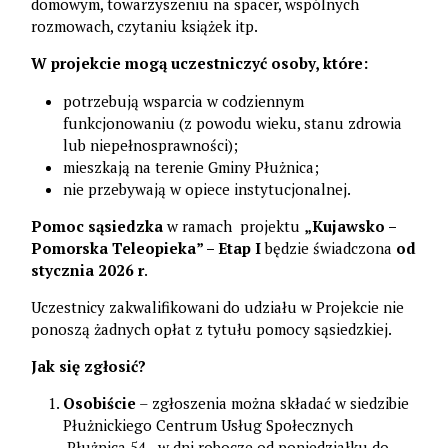
domowym, towarzyszeniu na spacer, wspólnych
rozmowach, czytaniu książek itp.
W projekcie mogą uczestniczyć osoby, które:
potrzebują wsparcia w codziennym
funkcjonowaniu (z powodu wieku, stanu zdrowia
lub niepełnosprawności);
mieszkają na terenie Gminy Płużnica;
nie przebywają w opiece instytucjonalnej.
Pomoc sąsiedzka
w ramach projektu
„Kujawsko –
Pomorska Teleopieka” – Etap I
będzie świadczona
od
stycznia 2026 r
.
Uczestnicy zakwalifikowani do udziału w Projekcie nie
ponoszą żadnych opłat z tytułu pomocy sąsiedzkiej.
Jak się zgłosić?
Osobiście
– zgłoszenia można składać w siedzibie
Płużnickiego Centrum Usług Społecznych
,Płużnica 54 - w dni robocze od poniedziałku do