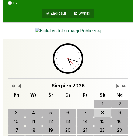
Ok
Wyniki
Zagłosuj
Bannery boczne
Przestaw datę na Sierpień 2025
Przestaw datę na Lipiec 2026
Lista wydarzeń w miesiącu
Brak wydarzeń w tym 
Przestaw 
Przesta
Wydarzenia
Sierpień 2026
Pn
Wt
Śr
Cz
Pt
Sb
Nd
1
2
3
4
5
6
7
8
9
10
11
12
13
14
15
16
17
18
19
20
21
22
23