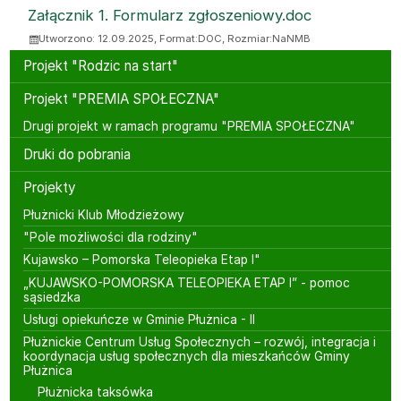
Załącznik 1. Formularz zgłoszeniowy.doc
Utworzono: 12.09.2025, Format:
DOC
, Rozmiar:
NaNMB
Menu boczne
Projekt "Rodzic na start"
Projekt "PREMIA SPOŁECZNA"
Drugi projekt w ramach programu "PREMIA SPOŁECZNA"
Druki do pobrania
Projekty
Płużnicki Klub Młodzieżowy
"Pole możliwości dla rodziny"
Kujawsko – Pomorska Teleopieka Etap I"
„KUJAWSKO-POMORSKA TELEOPIEKA ETAP I” - pomoc
sąsiedzka
Usługi opiekuńcze w Gminie Płużnica - II
Płużnickie Centrum Usług Społecznych – rozwój, integracja i
koordynacja usług społecznych dla mieszkańców Gminy
Płużnica
Płużnicka taksówka