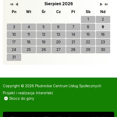
Przestaw datę na Sierpień 2025
Przestaw datę na Lipiec 2026
Lista wydarzeń w miesiącu
Brak wydarzeń w tym 
Przestaw 
Przesta
Wydarzenia
Sierpień 2026
Pn
Wt
Śr
Cz
Pt
Sb
Nd
1
2
3
4
5
6
7
8
9
10
11
12
13
14
15
16
17
18
19
20
21
22
23
24
25
26
27
28
29
30
31
Copyright © 2026 Płużnickie Centrum Usług Społecznych
Projekt i realizacja:
Interefekt
Skocz do góry