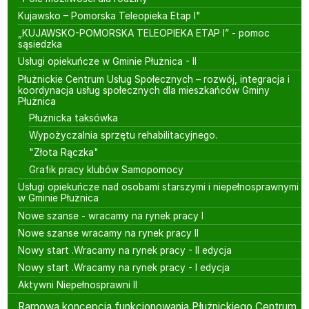
Kujawsko – Pomorska Teleopieka Etap I"
„KUJAWSKO-POMORSKA TELEOPIEKA ETAP I” - pomoc
sąsiedzka
Usługi opiekuńcze w Gminie Płużnica - II
Płużnickie Centrum Usług Społecznych – rozwój, integracja i
koordynacja usług społecznych dla mieszkańców Gminy
Płużnica
Płużnicka taksówka
Wypożyczalnia sprzętu rehabilitacyjnego.
"Złota Rączka"
Grafik pracy klubów Samopomocy
Usługi opiekuńcze nad osobami starszymi i niepełnosprawnymi
w Gminie Płużnica
Nowe szanse - wracamy na rynek pracy I
Nowe szanse wracamy na rynek pracy II
Nowy start .Wracamy na rynek pracy - II edycja
Nowy start .Wracamy na rynek pracy - I edycja
Aktywni Niepełnosprawni II
Ramowa koncepcja funkcjonowania Płużnickiego Centrum