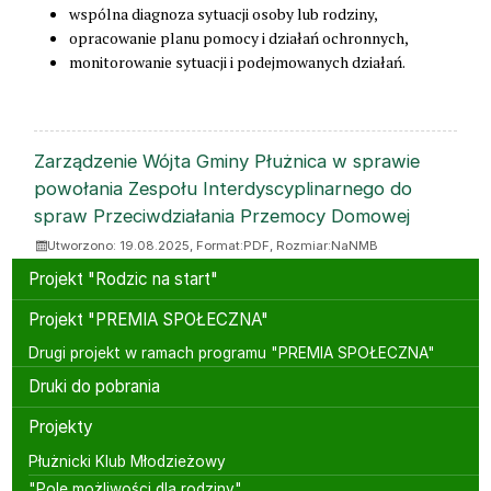
wspólna diagnoza sytuacji osoby lub rodziny,
opracowanie planu pomocy i działań ochronnych,
monitorowanie sytuacji i podejmowanych działań.
ZAŁĄCZNIKI
Zarządzenie Wójta Gminy Płużnica w sprawie
powołania Zespołu Interdyscyplinarnego do
spraw Przeciwdziałania Przemocy Domowej
Utworzono: 19.08.2025, Format:
PDF
, Rozmiar:
NaNMB
Menu boczne
Projekt "Rodzic na start"
Projekt "PREMIA SPOŁECZNA"
Drugi projekt w ramach programu "PREMIA SPOŁECZNA"
Druki do pobrania
Projekty
Płużnicki Klub Młodzieżowy
"Pole możliwości dla rodziny"